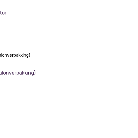
tor
alonverpakking)
t