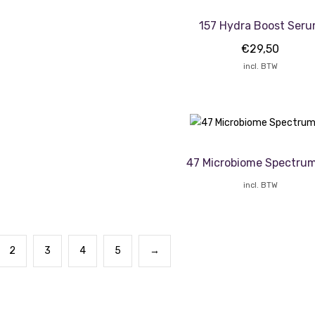
157 Hydra Boost Ser
€
29,50
incl. BTW
47 Microbiome Spectrum
incl. BTW
2
3
4
5
→