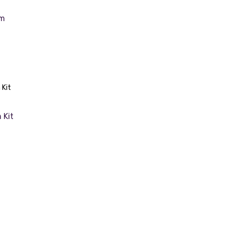
um
 Kit