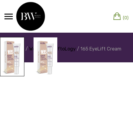
(0)
Home
/
Webshop
/
LiftoLogy
/ 165 EyeLift Cream