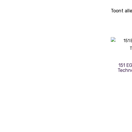
Toont all
151 E
Techno