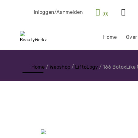
Inloggen/Aanmelden
(0)
Home
Over
Home
/
Webshop
/
LiftoLogy
/ 166 BotoxLike