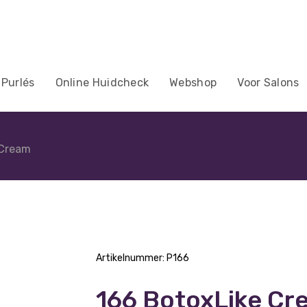
 Purlés
Online Huidcheck
Webshop
Voor Salons
 Cream
Artikelnummer:
P166
166 BotoxLike Cr