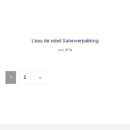
L’eau de soleil Salonverpakking
incl. BTW
1
2
→