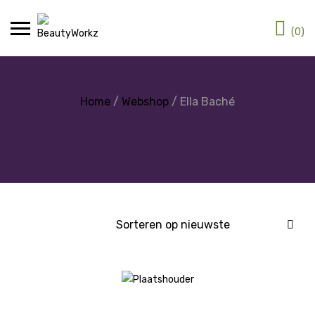
(0)
Home
/
Webshop
/ Ella Baché
Ella Baché