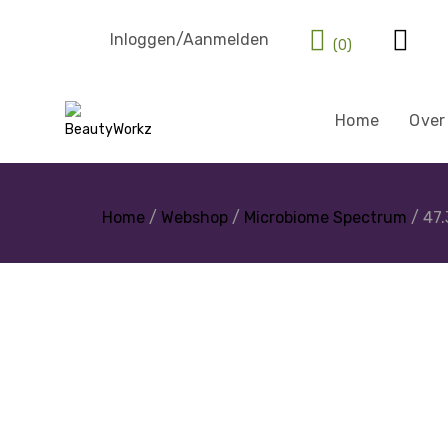
Inloggen/Aanmelden
(0)
Home
Over
Home
/
Webshop
/
Microbiome Spectrum
/ 47.