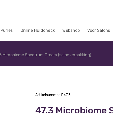
 Purlés
Online Huidcheck
Webshop
Voor Salons
3 Microbiome Spectrum Cream (salonverpakking)
Artikelnummer:
P47.3
47.3 Microbiome