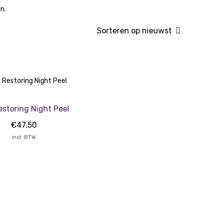
n.
estoring Night Peel
€
47,50
incl. BTW