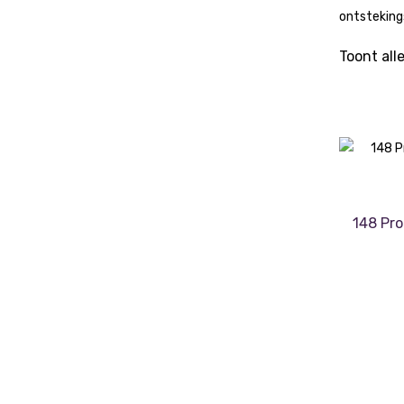
ontstekings
Toont all
148 Pro