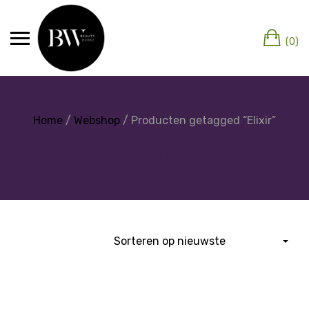
(0)
Home
/
Webshop
/ Producten getagged “Elixir”
Elixir