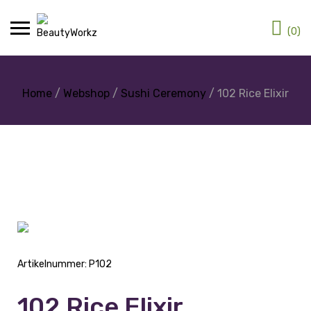
(0)
Home
/
Webshop
/
Sushi Ceremony
/ 102 Rice Elixir
Artikelnummer:
P102
102 Rice Elixir