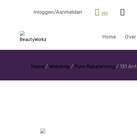
Inloggen/Aanmelden
(0)
Home
Over
Home
/
Webshop
/
Pure Rebalancing
/ 131 Ant