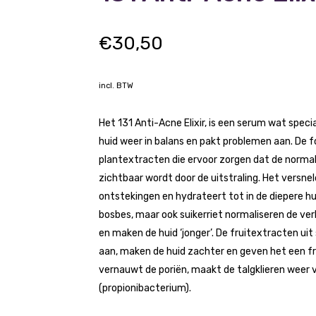
€
30,50
incl. BTW
Het 131 Anti-Acne Elixir, is een serum wat speci
huid weer in balans en pakt problemen aan. De f
plantextracten die ervoor zorgen dat de norma
zichtbaar wordt door de uitstraling. Het versn
ontstekingen en hydrateert tot in de diepere h
bosbes, maar ook suikerriet normaliseren de ver
en maken de huid ‘jonger’. De fruitextracten ui
aan, maken de huid zachter en geven het een fri
vernauwt de poriën, maakt de talgklieren weer v
(propionibacterium).