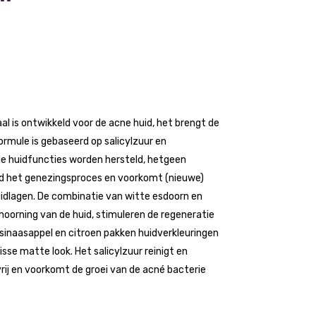
aal is ontwikkeld voor de acne huid, het brengt de
ormule is gebaseerd op salicylzuur en
le huidfuncties worden hersteld, hetgeen
eld het genezingsproces en voorkomt (nieuwe)
uidlagen. De combinatie van witte esdoorn en
hoorning van de huid, stimuleren de regeneratie
t sinaasappel en citroen pakken huidverkleuringen
sse matte look. Het salicylzuur reinigt en
rij en voorkomt de groei van de acné bacterie