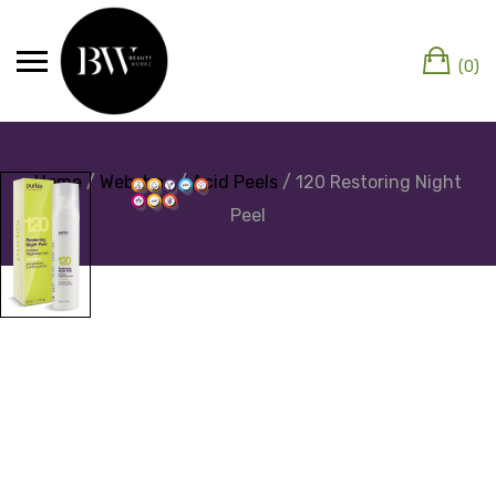
(0)
Home
/
Webshop
/
Acid Peels
/ 120 Restoring Night
Peel