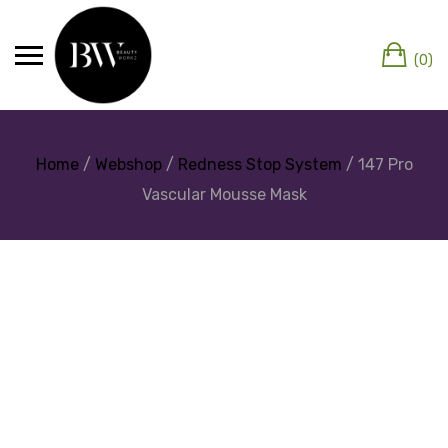
(0)
Home
/
Webshop
/
Redness Stop System
/ 147 Pro
Vascular Mousse Mask