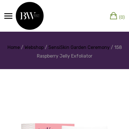
(0)
Home
/
Webshop
/
SensiSkin Garden Ceremony
/ 158
Raspberry Jelly Exfoliator