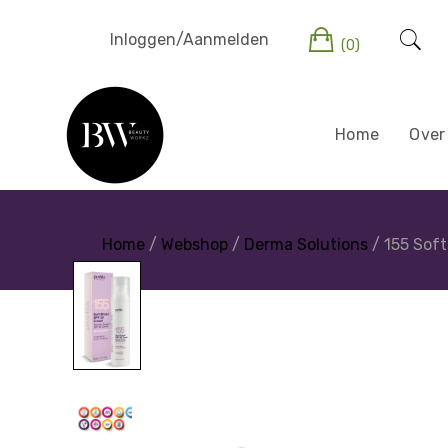
Inloggen/Aanmelden
(0)
Home
Over
Home
/
Webshop
/
Derma Solutions
/ 155 Soft