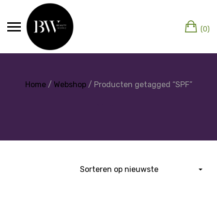
(0)
Home
/
Webshop
/ Producten getagged “SPF”
SPF