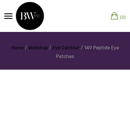
(0)
Home
/
Webshop
/
Eye Contour
/ 149 Peptide Eye
Patches