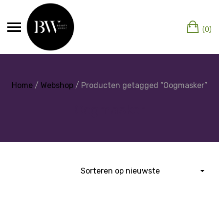
(0)
Home
/
Webshop
/ Producten getagged “Oogmasker”
Oogmasker