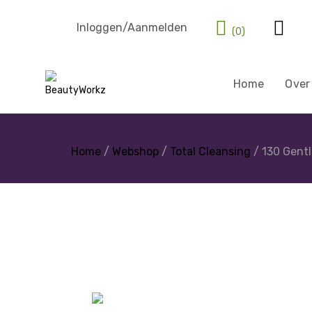
Inloggen/Aanmelden
(0)
Home
Over
Home
/
Webshop
/
Total Cleansing
/ 130 Gentl