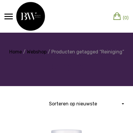
(0)
Home
/
Webshop
/ Producten getagged “Reiniging”
Reiniging