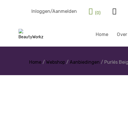
Inloggen/Aanmelden
(0)
Home
Over
Home
/
Webshop
/
Aanbiedingen
/ Purlés Beig