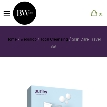
(0)
Home
/
Webshop
/
Total Cleansing
/ Skin Care Travel
Set