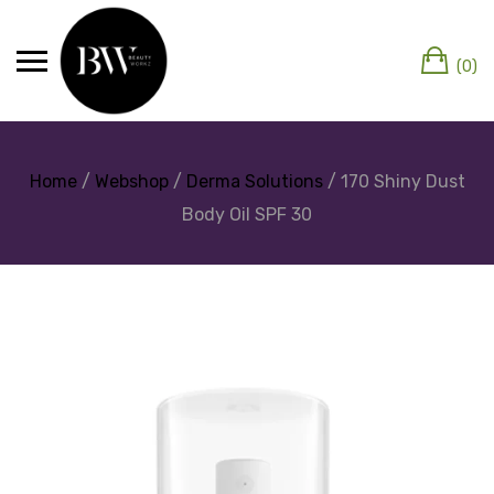
(0)
Home
/
Webshop
/
Derma Solutions
/ 170 Shiny Dust
Body Oil SPF 30