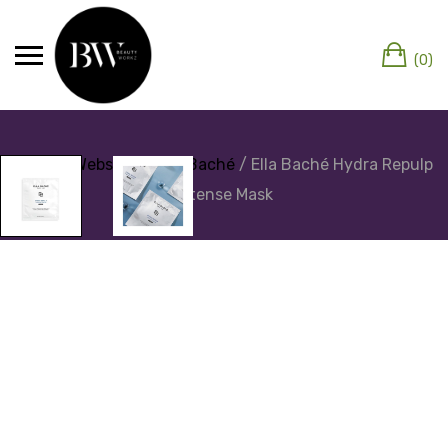
(0)
Home
/
Webshop
/
Ella Baché
/ Ella Baché Hydra Repulp
Intense Mask