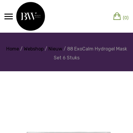
(0)
Home
/
Webshop
/
Nieuw
/ 88 ExoCalm Hydrogel Mask
Set 6 Stuks