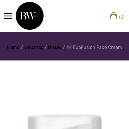
(0)
Home
/
Webshop
/
Nieuw
/ 44 ExoFusion Face Cream