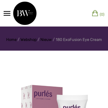
(0)
Home
/
Webshop
/
Nieuw
/ 180 ExoFusion Eye Cream