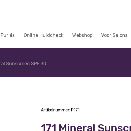
 Purlés
Online Huidcheck
Webshop
Voor Salons
ral Sunscreen SPF 30
Artikelnummer:
P171
171 Mineral Suns