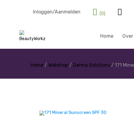
Inloggen/Aanmelden
(0)
Home
Over
Home
/
Webshop
/
Derma Solutions
/ 171 Mine