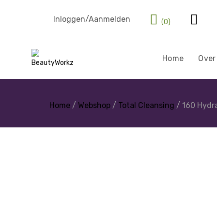
Inloggen/Aanmelden
(0)
Home
Over
Home
/
Webshop
/
Total Cleansing
/ 160 Hydr