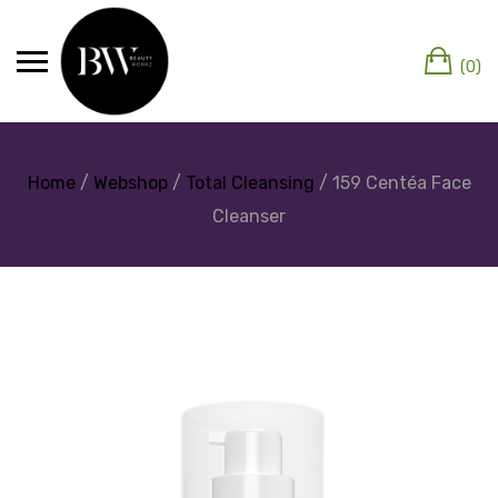
(0)
Home
/
Webshop
/
Total Cleansing
/ 159 Centéa Face
Cleanser