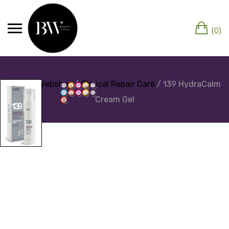
(0)
Home
/
Webshop
/
Clinical Repair Care
/ 139 HydraCalm
Cream Gel