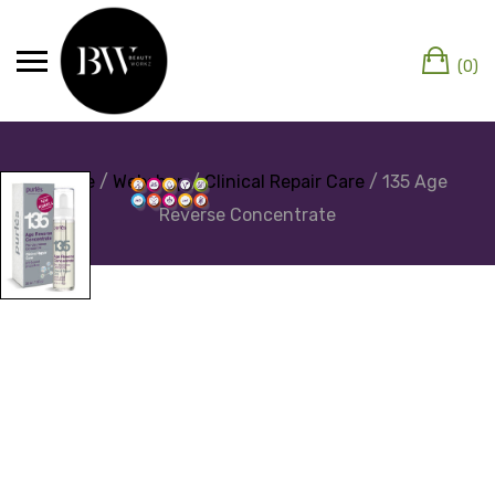
(0)
Home
/
Webshop
/
Clinical Repair Care
/ 135 Age
Reverse Concentrate