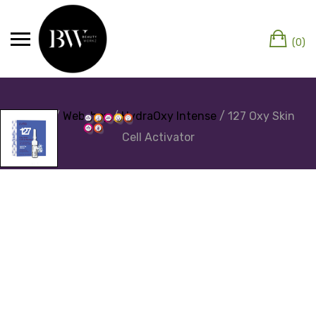
(0)
Home
/
Webshop
/
HydraOxy Intense
/ 127 Oxy Skin
Cell Activator