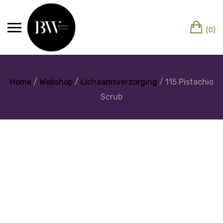
(0)
Home
/
Webshop
/
Lichaamsverzorging
/ 115 Pistachio
Scrub