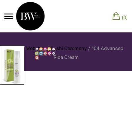
(0)
Home
/
Webshop
/
Sushi Ceremony
/ 104 Advanced
Rice Cream