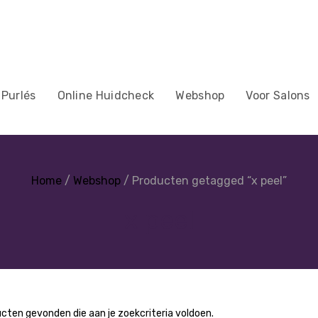
 Purlés
Online Huidcheck
Webshop
Voor Salons
Home
/
Webshop
/ Producten getagged “x peel”
x peel
cten gevonden die aan je zoekcriteria voldoen.