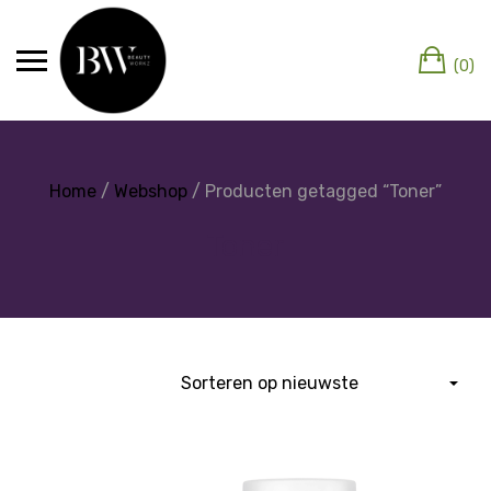
(0)
Home
/
Webshop
/ Producten getagged “Toner”
Toner