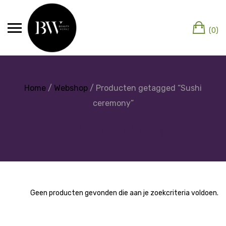
(0)
Home
/
Webshop
/ Producten getagged “Sushi
ceremony”
Sushi ceremony
Geen producten gevonden die aan je zoekcriteria voldoen.