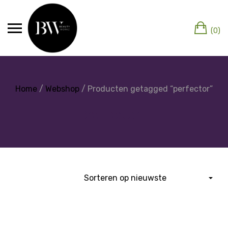
(0)
Home
/
Webshop
/ Producten getagged “perfector”
perfector