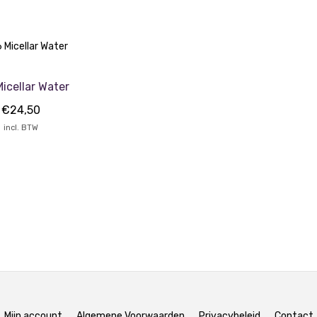
icellar Water
€
24,50
incl. BTW
Mijn account
Algemene Voorwaarden
Privacybeleid
Contact