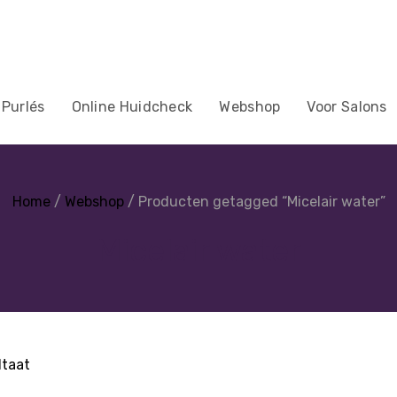
 Purlés
Online Huidcheck
Webshop
Voor Salons
Home
/
Webshop
/ Producten getagged “Micelair water”
Micelair water
ltaat