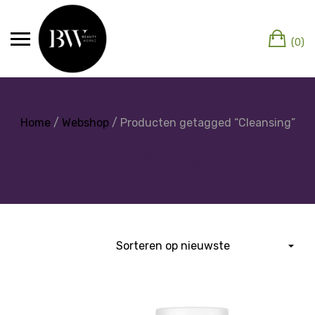
(0)
Home
/
Webshop
/ Producten getagged “Cleansing”
Cleansing